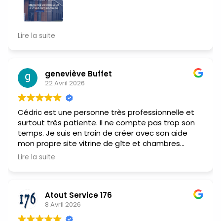
Je recommande vivement Cédric de COM 64 ! Un
Lire la suite
accompagnement de qualité du début à la fin, à
l'écoute, réactif et de très bon conseil. Cédric a
su comprendre mes besoins et m'a guidé à
chaque étape du site internet de notre
geneviève Buffet
22 Avril 2026
entreprise Elsass Putz avec professionnalisme et
pédagogie. Le résultat est à la hauteur de mes
attentes. Merci encore pour ce suivi sérieux et
Cédric est une personne très professionnelle et
personnalisé. N'hésitez pas à faire appel à lui !
surtout très patiente. Il ne compte pas trop son
temps. Je suis en train de créer avec son aide
mon propre site vitrine de gîte et chambres
d'hôtes qui j'espère répondra pleinement à mes
Lire la suite
attentes. J'ai confiance.
Atout Service 176
8 Avril 2026