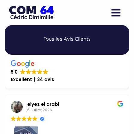
Aller
au
contenu
Tous les Avis Clients
5.0
Excellent
34 avis
elyes el arabi
6 Juillet 2026