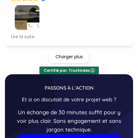
Professionnalisme, accessibilité et efficacité !
Lire la suite
Vous connaissez votre sujet, sans aucun doute :))
C'était un plaisir de travailler avec vous pour
mettre tout en place (migration, hébergement,
Charger plus
site...). Merci beaucoup Cédric !
Certifié par: Trustindex
PASSONS À L’ACTION
Et si on discutait de votre projet web ?
Un échange de 30 minutes suffit pour y
voir plus clair. Sans engagement et sans
jargon technique.