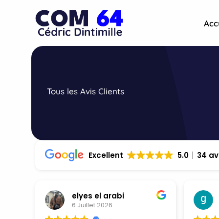
Aller
au
Acc
contenu
Tous les Avis Clients
Excellent
5.0
34 av
elyes el arabi
6 Juillet 2026