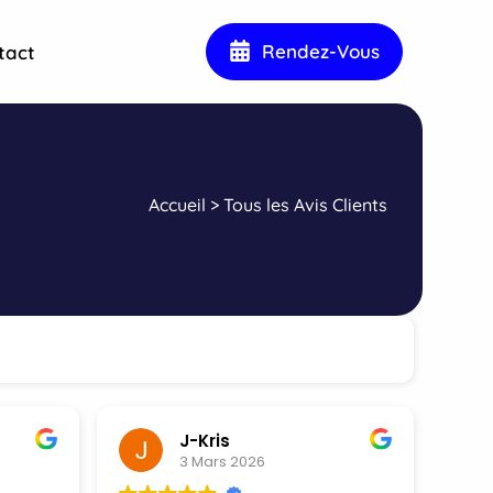
Rendez-Vous
tact
Accueil
>
Tous les Avis Clients
J-Kris
3 Mars 2026