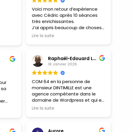
Voici mon retour d’expérience
avec Cédric après 10 séances
très enrichissantes.
J’ai appris beaucoup de choses
et gagné énormément de
bilité
Lire la suite
temps, alors qu’au départ je ne
issez
connaissais vraiment rien à
ute :))
l’informatique.
ler
Raphaël-Edouard LAURENCE
ut en
18 Janvier 2026
Aujourd’hui, je peux créer un site
ement,
complet seul grâce à toutes les
dric !
bonnes explications de Cédric.
COM 64 en la personne de
our
Comme on dit, tout a une fin,
monsieur DINTIMILLE est une
 sa
mais juste pour continuer à
agence compétente dans le
apprendre et échanger avec lui,
domaine de Wordpress et qui en
uer
il y a de grandes chances que je
sa qualité d'expert permet un
reprenne un accompagnement
Lire la suite
accompagnement de qualité
in d
pour progresser encore
pour permettre l'atteinte de ses
davantage.
objectifs personnels. Avec sa
Aurore
bienveillance et une analyse fine
ration