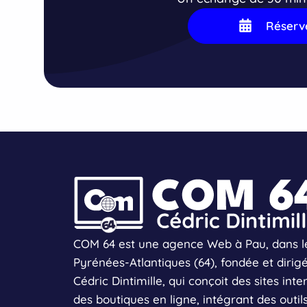
accom
vous —
Réserv
excelle
Vous p
compre
élève e
erreur
guidan
votre 
aujourd
la mai
en tou
Vous n
temps 
de l’h
vraimen
élèves.
COM 64 est une agence Web à Pau, dans l
Merci 
appris 
Pyrénées-Atlantiques (64), fondée et dirig
Cédric Dintimille, qui conçoit des sites inte
des boutiques en ligne, intégrant des outil