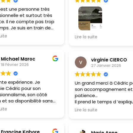
 est une personne très
ionnelle et surtout très
te. Il ne compte pas trop
mps. Je suis en train de
avec son aide mon propre
Professionnalisme, accessi
suite
Lire la suite
trine de gîte et chambres
et efficacité ! Vous conna
s qui j'espère répondra
votre sujet, sans aucun do
s attentes. J'ai
C'était un plaisir de travail
Michael Maroc
nce.
avec vous pour mettre to
virginie CIERCO
18 Février 2026
27 Janvier 2026
place (migration, héberg
site...). Merci beaucoup Cé
ente expérience. Je
Un grand merci à Cédric p
ie Cédric pour son
son accompagnement et
sionnalisme, son côté
patience...
et sa disponibilité sans
Il prend le temps d ’expliq
. Je recommande vivement
clairement les différentes
suite
Lire la suite
ccompagnements à toute
étapes de construction af
ne souhaitant se lancer
obtenir un site qui nous
sement dans
ressemble...
Francine Kabore
entissage de WordPress.
Marie Anne
Hâte de poursuivre l élabo