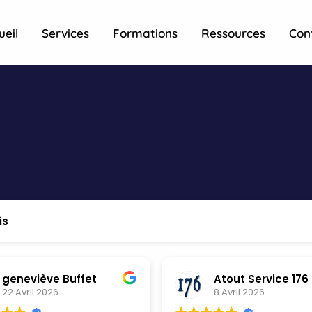
ueil
Services
Formations
Ressources
Con
is
geneviève Buffet
Atout Service 176
22 Avril 2026
8 Avril 2026