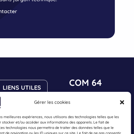
ain,
e la
ntacter
erci
ment !
COM 64
LIENS UTILES
23 impasse des
Gérer les cookies
Mentions légales
Sureaux
64140 Lons, France
Confidentialité
les meilleures expériences, nous utilisons des technologies telles que les
 stocker et/ou accéder aux informations des appareils. Le fait de
CGV
07 49 47 67 88
ces technologies nous permettra de traiter des données telles que le
 de navigation ou les ID uniques sur ce site. Le fait de ne pas consentir