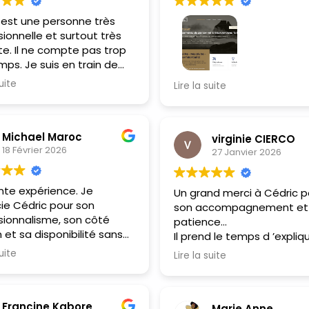
 est une personne très
ionnelle et surtout très
te. Il ne compte pas trop
mps. Je suis en train de
avec son aide mon propre
Professionnalisme, accessi
suite
Lire la suite
trine de gîte et chambres
et efficacité ! Vous conna
s qui j'espère répondra
votre sujet, sans aucun do
s attentes. J'ai
C'était un plaisir de travail
Michael Maroc
nce.
avec vous pour mettre to
virginie CIERCO
18 Février 2026
27 Janvier 2026
place (migration, héberg
site...). Merci beaucoup Cé
ente expérience. Je
Un grand merci à Cédric p
ie Cédric pour son
son accompagnement et
sionnalisme, son côté
patience...
et sa disponibilité sans
Il prend le temps d ’expliq
. Je recommande vivement
clairement les différentes
suite
Lire la suite
ccompagnements à toute
étapes de construction af
ne souhaitant se lancer
obtenir un site qui nous
sement dans
ressemble...
Francine Kabore
entissage de WordPress.
Marie Anne
Hâte de poursuivre l élabo