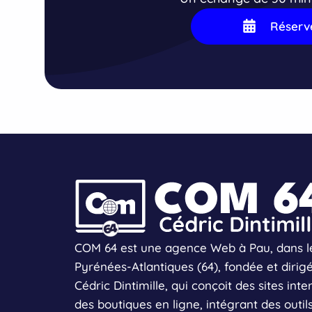
accom
vous —
Réserv
excelle
Vous p
compre
élève e
erreur
guidan
votre 
aujourd
la mai
en tou
Vous n
temps 
de l’h
vraimen
élèves.
COM 64 est une agence Web à Pau, dans l
Merci 
appris 
Pyrénées-Atlantiques (64), fondée et dirig
Cédric Dintimille, qui conçoit des sites inte
des boutiques en ligne, intégrant des outil