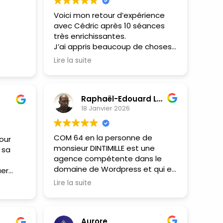
Voici mon retour d’expérience
avec Cédric après 10 séances
très enrichissantes.
J’ai appris beaucoup de choses
et gagné énormément de
bilité
Lire la suite
temps, alors qu’au départ je ne
issez
connaissais vraiment rien à
ute :))
l’informatique.
ler
Raphaël-Edouard LAURENCE
ut en
18 Janvier 2026
Aujourd’hui, je peux créer un site
ement,
complet seul grâce à toutes les
dric !
bonnes explications de Cédric.
COM 64 en la personne de
our
Comme on dit, tout a une fin,
monsieur DINTIMILLE est une
 sa
mais juste pour continuer à
agence compétente dans le
apprendre et échanger avec lui,
domaine de Wordpress et qui en
uer
il y a de grandes chances que je
sa qualité d'expert permet un
reprenne un accompagnement
Lire la suite
accompagnement de qualité
in d
pour progresser encore
pour permettre l'atteinte de ses
davantage.
objectifs personnels. Avec sa
Aurore
bienveillance et une analyse fine
ration