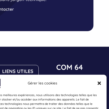
ain,
e la
ntacter
erci
ment !
COM 64
LIENS UTILES
23 impasse des
Gérer les cookies
Mentions légales
Sureaux
64140 Lons, France
Confidentialité
les meilleures expériences, nous utilisons des technologies telles que les
 stocker et/ou accéder aux informations des appareils. Le fait de
CGV
07 49 47 67 88
ces technologies nous permettra de traiter des données telles que le
 de navigation ou les ID uniques sur ce site. Le fait de ne pas consentir