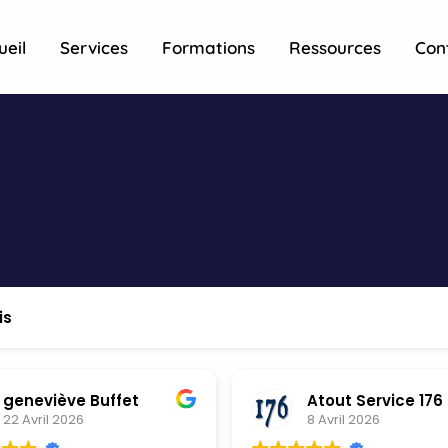
ueil
Services
Formations
Ressources
Con
is
geneviève Buffet
Atout Service 176
22 Avril 2026
8 Avril 2026