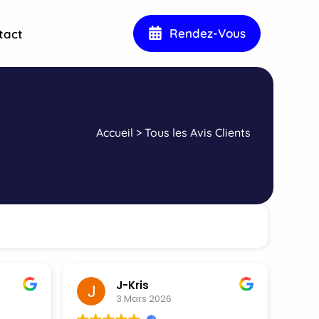
Rendez-Vous
tact
Accueil
>
Tous les Avis Clients
J-Kris
3 Mars 2026