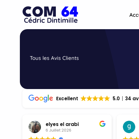
Aller
au
Acc
contenu
Tous les Avis Clients
Excellent
5.0
34 av
elyes el arabi
6 Juillet 2026