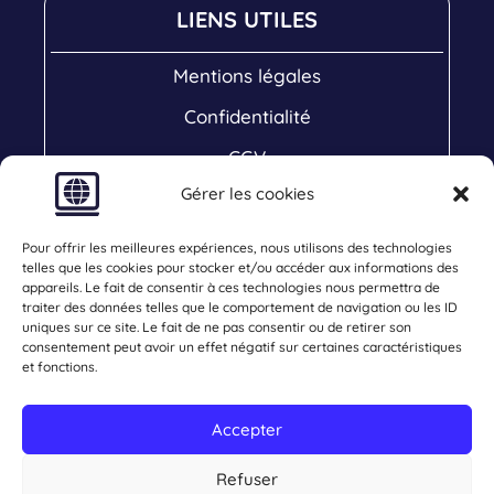
LIENS UTILES
Mentions légales
Confidentialité
CGV
Gérer les cookies
Cookies
Plan de Site
Pour offrir les meilleures expériences, nous utilisons des technologies
telles que les cookies pour stocker et/ou accéder aux informations des
COM 64
appareils. Le fait de consentir à ces technologies nous permettra de
traiter des données telles que le comportement de navigation ou les ID
uniques sur ce site. Le fait de ne pas consentir ou de retirer son
23 impasse des Sureaux
consentement peut avoir un effet négatif sur certaines caractéristiques
et fonctions.
64140 Lons, France
07 49 47 67 88
Accepter
contact@com64.fr
Refuser