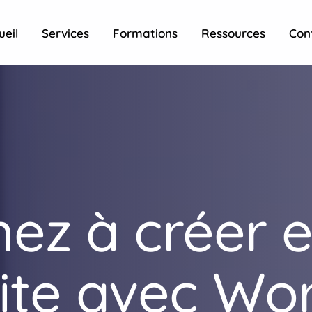
ueil
Services
Formations
Ressources
Con
ez à créer e
site avec Wo