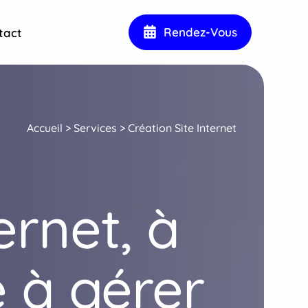
Rendez-Vous
tact
Accueil
>
Services
>
Création Site Internet
ernet, à
e à gérer