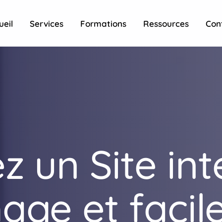
ueil
Services
Formations
Ressources
Con
 un Site int
age et facil